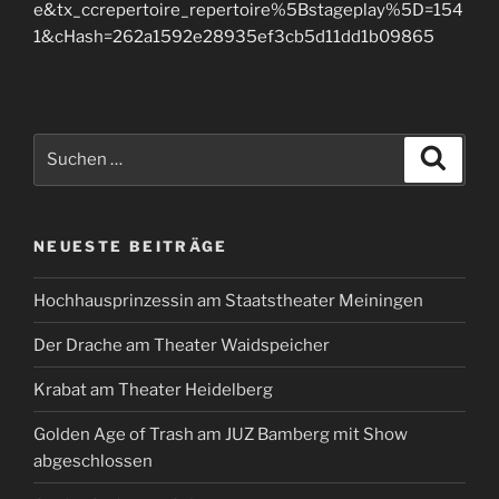
e&tx_ccrepertoire_repertoire%5Bstageplay%5D=154
1&cHash=262a1592e28935ef3cb5d11dd1b09865
Suchen
Suche
nach:
NEUESTE BEITRÄGE
Hochhausprinzessin am Staatstheater Meiningen
Der Drache am Theater Waidspeicher
Krabat am Theater Heidelberg
Golden Age of Trash am JUZ Bamberg mit Show
abgeschlossen