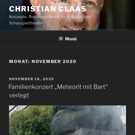
Zum
CHRISTIAN CLAAS
Inhalt
Konzepte, Regie und Musik für Puppen- und
springen
Schauspieltheater
Menü
MONAT:
NOVEMBER 2020
VERÖFFENTLICHT
NOVEMBER 18, 2020
AM
Familienkonzert „Meteorit mit Bart“
verlegt