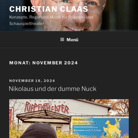
Zum
CHRISTIAN CLAAS
Inhalt
Konzepte, Regie und Musik für Puppen- und
springen
Schauspieltheater
Menü
MONAT:
NOVEMBER 2024
VERÖFFENTLICHT
NOVEMBER 18, 2024
AM
Nikolaus und der dumme Nuck