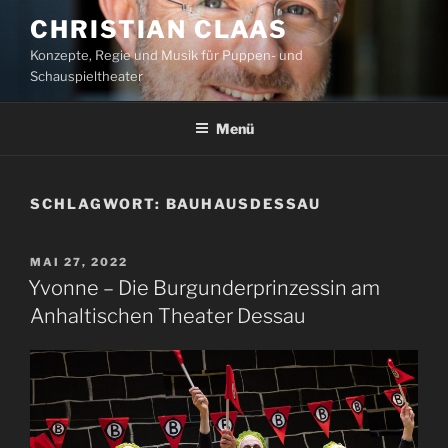
Zum
CHRISTIAN CLAAS
Inhalt
Konzepte, Regie und Musik für Puppen- und
springen
Schauspieltheater
Menü
SCHLAGWORT:
BAUHAUSDESSAU
VERÖFFENTLICHT
MAI 27, 2022
AM
Yvonne – Die Burgunderprinzessin am
Anhaltischen Theater Dessau