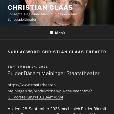
Zum
CHRISTIAN CLAAS
Inhalt
Konzepte, Regie und Musik für Puppen- und
springen
Schauspieltheater
Menü
SCHLAGWORT:
CHRISTIAN CLAAS THEATER
VERÖFFENTLICHT
SEPTEMBER 24, 2023
AM
Pu der Bär am Meininger Staatstheater
https://www.staatstheater-
meiningen.de/produktionen/pu-der-baer.html?
ID_Vorstellung=10118&m=594
Ab dem 28. September 2023 macht sich Pu der Bär mit