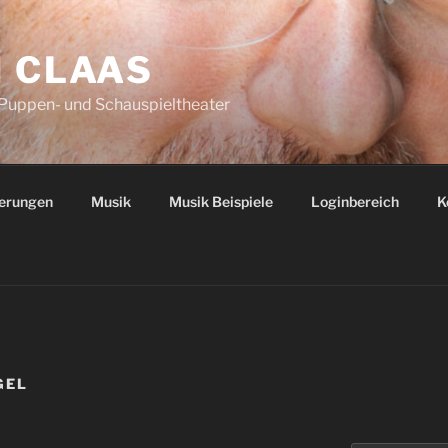
N CLAAS
 Puppen- und Schauspieltheater
ierungen
Musik
Musik Beispiele
Loginbereich
K
GEL