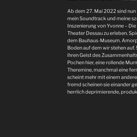
Ab dem 27. Mai 2022 sind nun 
mein Soundtrack und meine sze
Inszenierung von Yvonne – Die
Theater Dessau zu erleben. Spi
dem Bauhaus-Museum. Amorphe
Boden auf dem wir stehen auf.
ihren Geist des Zusammenhalts
Pochen hier, eine rollende Mur
Theremine, manchmal eine fer
scheint mehr mit einem andere
fremd scheinen sie einander g
herrlich deprimierende, produk