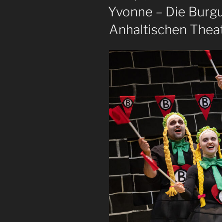
AM
Yvonne – Die Burg
Anhaltischen Thea