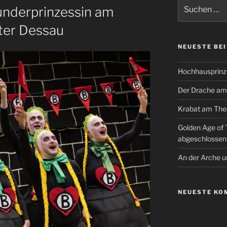
Suchen
underprinzessin am
nach:
ter Dessau
NEUESTE BE
Hochhausprinz
Der Drache am
Krabat am Thea
Golden Age of
abgeschlossen
An der Arche 
NEUESTE KO