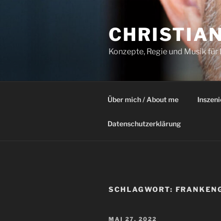
Zum
Inhalt
CHRISTIA
springen
Konzepte, Regie und Musik für
Über mich / About me
Inszen
Datenschutzerklärung
SCHLAGWORT:
FRANKEN
VERÖFFENTLICHT
MAI 27, 2022