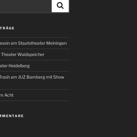
Suchen
ITRÄGE
essin am Staatstheater Meiningen
 Theater Waidspeicher
ter Heidelberg
 Trash am JUZ Bamberg mit Show
um Acht
MMENTARE