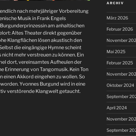
ARCHIV
endlich nach mehrjähriger Vorbereitung
März 2026
nische Musik in Frank Engels
 Burgunderprinzessin am anhaltischen
Februar 2026
elort: Altes Theater direkt gegenüber
 Klangflächen lösen akustisch den
November 20
 Selbst die eingängige Hymne scheint
Mai 2025
 nicht mehr verstreuen zu können. Ein
mel dort, vereinsamtes Aufheulen der
Februar 2025
ne Erinnerung von Tangomusik. Kein Ton
November 20
n einen Akkord eingehen zu wollen. So
eworden. Yvonnes Burgund wird in eine
Oktober 2024
tiv verstörende Klangwelt getaucht.
September 20
April 2024
November 20
September 20