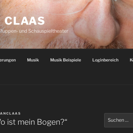
N CLAAS
 Puppen- und Schauspieltheater
ierungen
Musik
Musik Beispiele
Loginbereich
K
IANCLAAS
Suchen
o ist mein Bogen?“
nach: