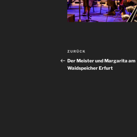
Beitragsnavigation
Vorheriger
ZURÜCK
Beitrag
Der Meister und Margarita am
Waidspeicher Erfurt