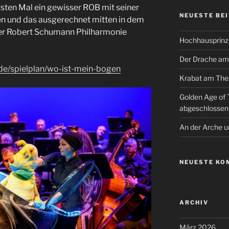
ten Mal ein gewisser ROB mit seiner
NEUESTE BE
n und das ausgerechnet mitten in dem
der Robert Schumann Philharmonie
Hochhausprinz
Der Drache am
.de/spielplan/wo-ist-mein-bogen
Krabat am Thea
Golden Age of
abgeschlossen
An der Arche 
NEUESTE KO
ARCHIV
März 2026