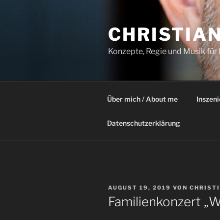
Zum
Inhalt
CHRISTIA
springen
Konzepte, Regie und Musik für
Über mich / About me
Inszen
Datenschutzerklärung
VERÖFFENTLICHT
AUGUST 19, 2019
VON
CHRIST
AM
Familienkonzert „W