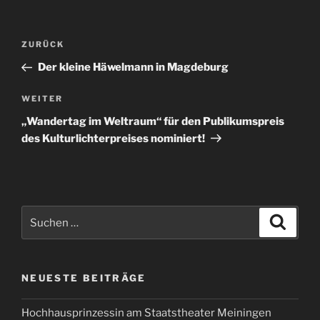
Beitragsnavigation
Vorheriger
ZURÜCK
Beitrag
Der kleine Häwelmann in Magdeburg
Nächster
WEITER
Beitrag
„Wandertag im Weltraum“ für den Publikumspreis
des Kulturlichterpreises nominiert!
Suchen
Suche
nach:
NEUESTE BEITRÄGE
Hochhausprinzessin am Staatstheater Meiningen