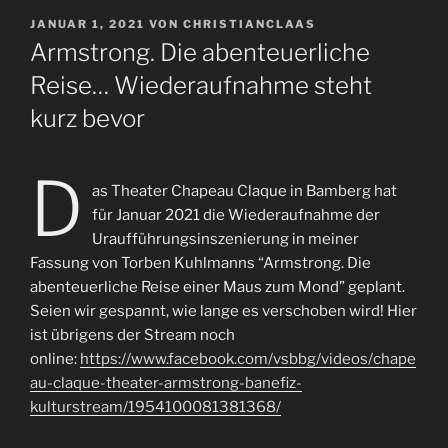
VERÖFFENTLICHT
JANUAR 1, 2021
VON
CHRISTIANCLAAS
AM
Armstrong. Die abenteuerliche
Reise… Wiederaufnahme steht
kurz bevor
D
as Theater Chapeau Claque in Bamberg hat
für Januar 2021 die Wiederaufnahme der
Uraufführungsinszenierung in meiner
Fassung von Torben Kuhlmanns “Armstrong. Die
abenteuerliche Reise einer Maus zum Mond” geplant.
Seien wir gespannt, wie lange es verschoben wird! Hier
ist übrigens der Stream noch
online:
https://www.facebook.com/vsbbg/videos/chape
au-claque-theater-armstrong-banefiz-
kulturstream/1954100081381368/