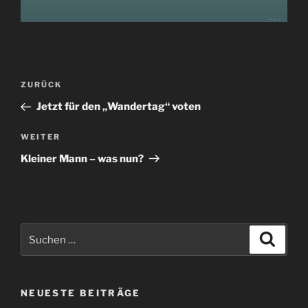
Beitragsnavigation
Vorheriger
ZURÜCK
Beitrag
Jetzt für den „Wandertag“ voten
Nächster
WEITER
Beitrag
Kleiner Mann – was nun?
Suchen
Suche
nach:
NEUESTE BEITRÄGE