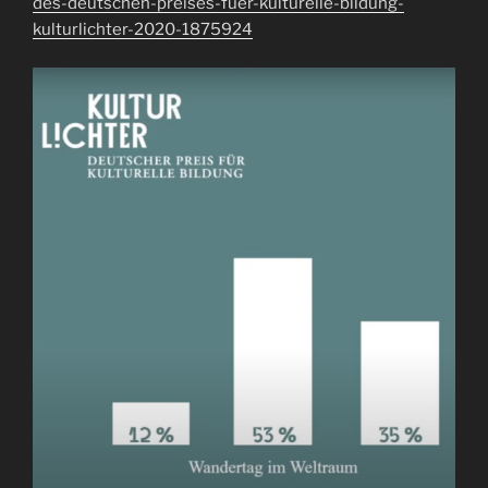
des-deutschen-preises-fuer-kulturelle-bildung-
kulturlichter-2020-1875924