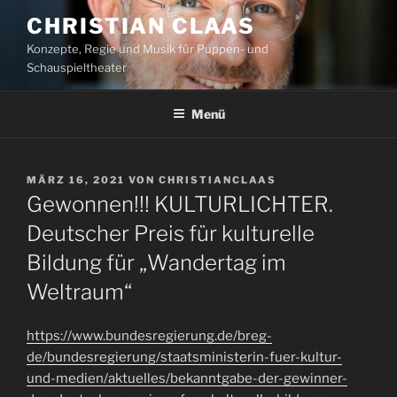
Zum
CHRISTIAN CLAAS
Inhalt
Konzepte, Regie und Musik für Puppen- und
springen
Schauspieltheater
Menü
VERÖFFENTLICHT
MÄRZ 16, 2021
VON
CHRISTIANCLAAS
AM
Gewonnen!!! KULTURLICHTER.
Deutscher Preis für kulturelle
Bildung für „Wandertag im
Weltraum“
https://www.bundesregierung.de/breg-
de/bundesregierung/staatsministerin-fuer-kultur-
und-medien/aktuelles/bekanntgabe-der-gewinner-