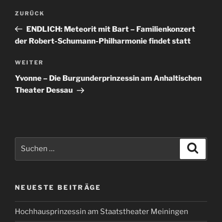
Beitragsnavigation
Vorheriger
ZURÜCK
Beitrag
ENDLICH: Meteorit mit Bart – Familienkonzert
der Robert-Schumann-Philharmonie findet statt
Nächster
WEITER
Beitrag
Yvonne – Die Burgunderprinzessin am Anhaltischen
Theater Dessau
Suchen
Suche
nach:
NEUESTE BEITRÄGE
Hochhausprinzessin am Staatstheater Meiningen