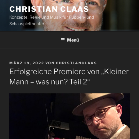
Zum
CHRISTIAN CLAAS
Inhalt
Konzepte, Regie und Musik für Puppen- und
springen
Schauspieltheater
Menü
VERÖFFENTLICHT
MÄRZ 18, 2022
VON
CHRISTIANCLAAS
AM
Erfolgreiche Premiere von „Kleiner
Mann – was nun? Teil 2“