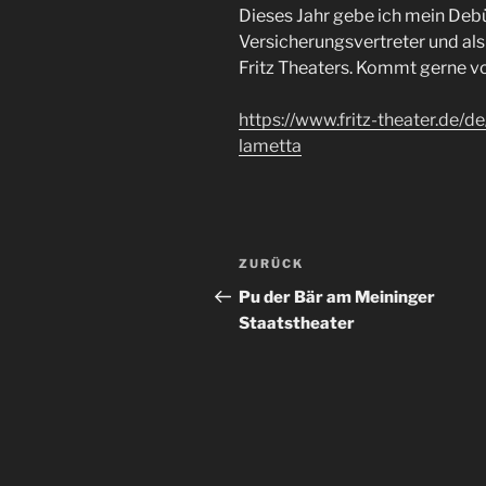
Dieses Jahr gebe ich mein Debü
Versicherungsvertreter und al
Fritz Theaters. Kommt gerne v
https://www.fritz-theater.de/d
lametta
Beitragsnavigation
Vorheriger
ZURÜCK
Beitrag
Pu der Bär am Meininger
Staatstheater