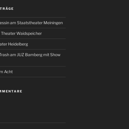
ITRÄGE
essin am Staatstheater Meiningen
 Theater Waidspeicher
ter Heidelberg
 Trash am JUZ Bamberg mit Show
um Acht
MMENTARE