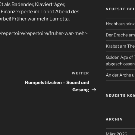
t als Badender, Klavierträger,
NEUESTE BE
s Finanzexperte im Loriot Abend des
orbei! Früher war mehr Lametta.
Hochhausprinz
e/repertoire/repertoire/fruher-war-mehr-
Der Drache am
Krabat am Thea
Golden Age of
abgeschlossen
WEITER
Nächster
An der Arche 
Beitrag
Rumpelstilzchen – Sound und
Gesang
NEUESTE KO
ARCHIV
März 2026