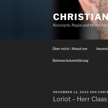
Zum
Inhalt
CHRISTIA
springen
Konzepte, Regie und Musik für
Über mich / About me
Inszen
Datenschutzerklärung
VERÖFFENTLICHT
NOVEMBER 12, 2023
VON
CHRI
AM
Loriot – Herr Claas