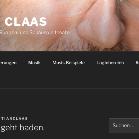
N CLAAS
 Puppen- und Schauspieltheater
ierungen
Musik
Musik Beispiele
Loginbereich
K
STIANCLAAS
Suchen
 geht baden.
nach: