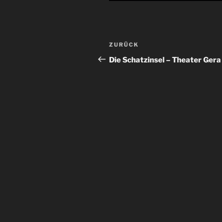
Beitragsnavigation
Vorheriger
ZURÜCK
Beitrag
Die Schatzinsel – Theater Gera