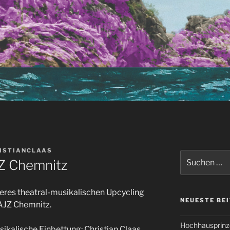
ISTIANCLAAS
Suchen
JZ Chemnitz
nach:
eres theatral-musikalischen Upcycling
NEUESTE BE
AJZ Chemnitz.
Hochhausprinz
ikalische Einbettung: Christian Claas