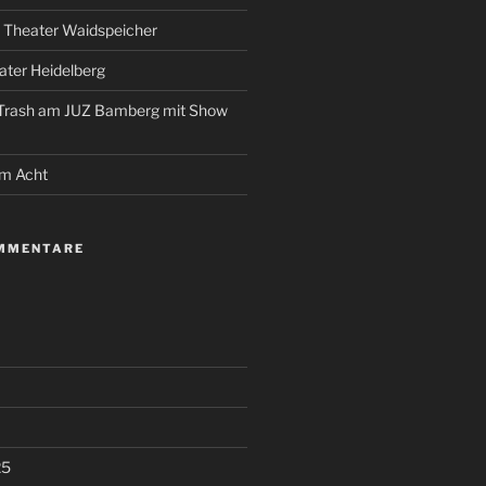
 Theater Waidspeicher
ter Heidelberg
 Trash am JUZ Bamberg mit Show
um Acht
MMENTARE
25