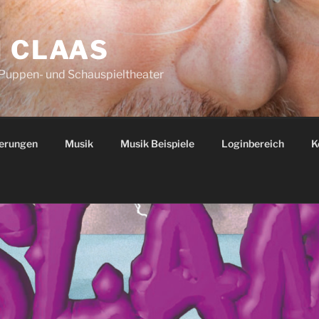
N CLAAS
 Puppen- und Schauspieltheater
ierungen
Musik
Musik Beispiele
Loginbereich
K