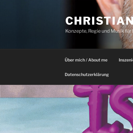
Zum
Inhalt
CHRISTIA
springen
Konzepte, Regie und Musik für
Über mich / About me
Inszen
Datenschutzerklärung