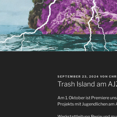
VERÖFFENTLICHT
SEPTEMBER 23, 2024
VON
CHR
AM
Trash Island am A
Am 1. Oktober ist Premiere uns
Projekts mit Jugendlichen am 
Werkstattleitung Regie und mus